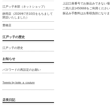
上記口座番号でお振込みできない場
江戸ッ子本部（ネットショップ）
二四八店1450668をご利用くださ
振込み手数料はお客様負担になりま
静岡店（2026年7月10日をもちまして
閉店いたしました）
豊橋店
江戸ッ子の歴史
江戸ッ子の歴史
お知らせ
パスワードの再設定のお願い
Tweets by boite_a_couture
店長日記