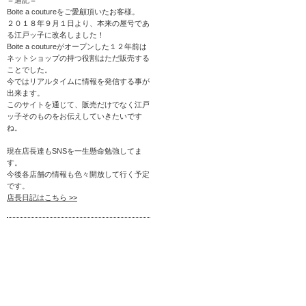
Boite a coutureをご愛顧頂いたお客様。
２０１８年９月１日より、本来の屋号であ
る江戸ッ子に改名しました！
Boite a coutureがオープンした１２年前は
ネットショップの持つ役割はただ販売する
ことでした。
今ではリアルタイムに情報を発信する事が
出来ます。
このサイトを通じて、販売だけでなく江戸
ッ子そのものをお伝えしていきたいです
ね。
現在店長達もSNSを一生懸命勉強してま
す。
今後各店舗の情報も色々開放して行く予定
です。
店長日記はこちら >>