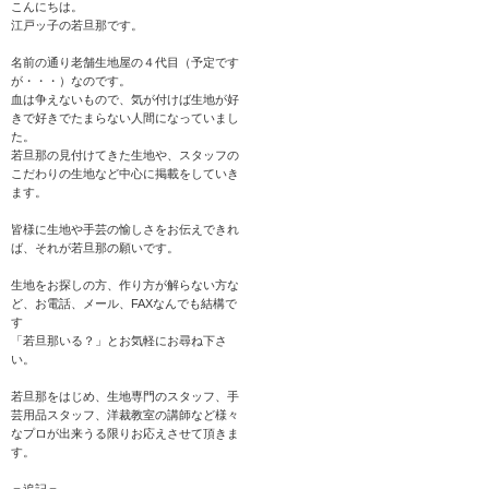
こんにちは。
江戸ッ子の若旦那です。
名前の通り老舗生地屋の４代目（予定です
が・・・）なのです。
血は争えないもので、気が付けば生地が好
きで好きでたまらない人間になっていまし
た。
若旦那の見付けてきた生地や、スタッフの
こだわりの生地など中心に掲載をしていき
ます。
皆様に生地や手芸の愉しさをお伝えできれ
ば、それが若旦那の願いです。
生地をお探しの方、作り方が解らない方な
ど、お電話、メール、FAXなんでも結構で
す
「若旦那いる？」とお気軽にお尋ね下さ
い。
若旦那をはじめ、生地専門のスタッフ、手
芸用品スタッフ、洋裁教室の講師など様々
なプロが出来うる限りお応えさせて頂きま
す。
＝追記＝