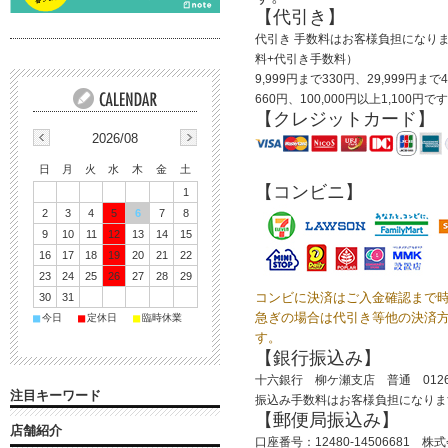
【代引き】
代引き 手数料はお客様負担になりま
料+代引き手数料）
9,999円まで330円、29,999円まで
660円、100,000円以上1,100円で
【クレジットカード】
2026/08
日
月
火
水
木
金
土
【コンビニ】
1
2
3
4
5
6
7
8
9
10
11
12
13
14
15
16
17
18
19
20
21
22
23
24
25
26
27
28
29
コンビに決済はご入金確認まで
30
31
急ぎの場合は代引き等他の決済
■
■
■
今日
定休日
臨時休業
す。
【銀行振込み】
十六銀行 柳ケ瀬支店 普通 012
注目キーワード
振込み手数料はお客様負担になりま
【郵便局振込み】
店舗紹介
口座番号：12480-14506681 