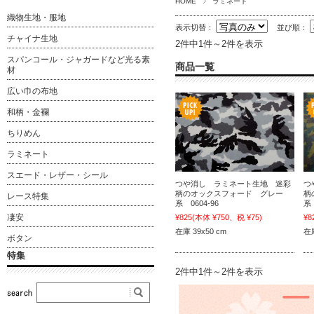
HOME
ラミネート
織物生地・服地
表示切替：
並び順：
チャイナ生地
2件中1件～2件を表示
スパンコール・ジャガードなど光る素
商品一覧
材
広い巾の布地
和柄・金襴
ちりめん
ラミネート
スエード・レザー・シール
つや消し ラミネート生地 迷彩
つ
柄のオックスフォード グレー
柄
レース特集
系 0604-96
系 
凄安
¥825
(本体 ¥750、税 ¥75)
¥8
在庫 39x50 cm
在庫
ボタン
特集
2件中1件～2件を表示