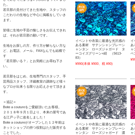
た。
若旦那の見付けてきた生地や、スタッフの
こだわりの生地など中心に掲載をしていき
ます。
皆様に生地や手芸の愉しさをお伝えできれ
ば、それが若旦那の願いです。
イベントや衣装に最適な光沢感の
イ
ある素材 サテンシャンブレーシ
あ
生地をお探しの方、作り方が解らない方な
ャンタン ローズジャガード タ
ャ
ど、お電話、メール、FAXなんでも結構で
ーコイズグリーン×紺 （5613-
ベ
す
83）
¥9
「若旦那いる？」とお気軽にお尋ね下さ
¥990
(本体 ¥900、税 ¥90)
い。
若旦那をはじめ、生地専門のスタッフ、手
芸用品スタッフ、洋裁教室の講師など様々
なプロが出来うる限りお応えさせて頂きま
す。
＝追記＝
Boite a coutureをご愛顧頂いたお客様。
２０１８年９月１日より、本来の屋号であ
る江戸ッ子に改名しました！
Boite a coutureがオープンした１２年前は
イベントや衣装に最適な光沢感の
イ
ネットショップの持つ役割はただ販売する
ある素材 サテンシャンブレーシ
あ
ことでした。
ャンタン ローズジャガード 濃
ャ