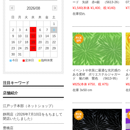
ード 矢絣 赤×銀 （5613-26）
0
2026/08
¥1,540
(本体 ¥1,400、税 ¥140)
¥7
在庫切れ
日
月
火
水
木
金
土
1
2
3
4
5
6
7
8
9
10
11
12
13
14
15
16
17
18
19
20
21
22
23
24
25
26
27
28
29
30
31
■
■
■
今日
定休日
臨時休業
イベントや衣装に最適な光沢感の
イ
ある素材 ポリエステルジャガー
あ
ド 菊の柄 鶯色 （5613-95）
ド
注目キーワード
¥825
(本体 ¥750、税 ¥75)
¥8
在庫 3x50 cm
在庫
店舗紹介
江戸ッ子本部（ネットショップ）
静岡店（2026年7月10日をもちまして
閉店いたしました）
豊橋店