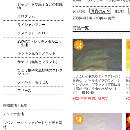
HOME
スパンコール・ジャガードなど
ジャガードや綸子などの柄織
物
表示切替：
並び順：
ホログラム
200件中1件～40件を表示
ラメシャンブレー
商品一覧
ラメニット・ベロア
2WAYストレッチメタルニッ
ト生地
キラキラ光るラメネット
サテン（無地とプリント）
ひょう柄や爬虫類柄のコレク
ション
よさこいや衣装やディスプレイに
よ
最適な パールタイプのラメ シ
最
フェルト・もうせん
ャンブレー ブラック（実物は透
ャ
け感がり強い玉虫効果がありま
け
フリース
す） 5610-40
す）
¥825
(本体 ¥750、税 ¥75)
¥8
織物生地・服地
チャイナ生地
スパンコール・ジャガードなど光る素
材