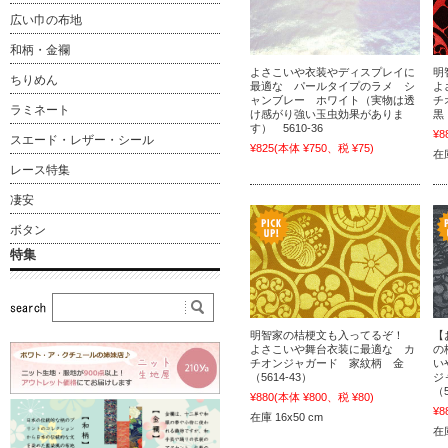
広い巾の布地
和柄・金襴
よさこいや衣装やディスプレイに
明
ちりめん
最適な パールタイプのラメ シ
よ
ャンブレー ホワイト（実物は透
チ
ラミネート
け感がり強い玉虫効果がありま
黒
す） 5610-36
¥8
スエード・レザー・シール
¥825
(本体 ¥750、税 ¥75)
在庫
レース特集
凄安
ボタン
特集
明智家の桔梗文も入ってるぞ！
【
よさこいや舞台衣装に最適な カ
の
チオンジャガード 家紋柄 金
い
（5614-43）
ジ
（5
¥880
(本体 ¥800、税 ¥80)
¥8
在庫 16x50 cm
在