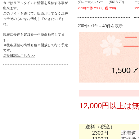
グレー×シルバー （5613-79）
ー
今ではリアルタイムに情報を発信する事が
出来ます。
¥990
(本体 ¥900、税 ¥90)
¥9
このサイトを通じて、販売だけでなく江戸
ッ子そのものをお伝えしていきたいです
ね。
200件中1件～40件を表示
現在店長達もSNSを一生懸命勉強してま
す。
今後各店舗の情報も色々開放して行く予定
です。
店長日記はこちら >>
12,000円以上
送料（税込）
2300円
北海道