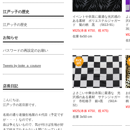
江戸ッ子の歴史
イベントや衣装に最適な光沢感の
よ
ある素材 ポリエステルジャガー
沢
江戸ッ子の歴史
ド 菊の柄 黒 （5613-91）
ド
3
¥825
(本体 ¥750、税 ¥75)
¥8
在庫 6x50 cm
お知らせ
在庫
パスワードの再設定のお願い
Tweets by boite_a_couture
店長日記
よさこいや舞台衣装に最適な 光
お
沢感のある素材 サテンジャガー
巾
こんにちは。
ド 市松格子 銀×黒 （5614-
柄
江戸ッ子の若旦那です。
32）
¥5
¥825
(本体 ¥750、税 ¥75)
名前の通り老舗生地屋の４代目（予定です
在庫 3x50 cm
が・・・）なのです。
血は争えないもので、気が付けば生地が好
きで好きでたまらない人間になっていまし