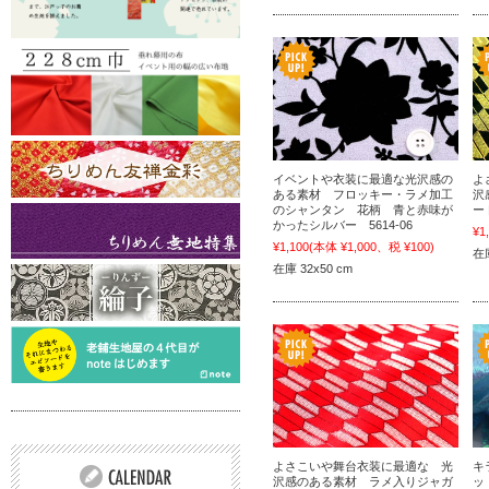
イベントや衣装に最適な光沢感の
よ
ある素材 フロッキー・ラメ加工
沢
のシャンタン 花柄 青と赤味が
ー
かったシルバー 5614-06
¥1
¥1,100
(本体 ¥1,000、税 ¥100)
在
在庫 32x50 cm
よさこいや舞台衣装に最適な 光
キ
沢感のある素材 ラメ入りジャガ
ッ