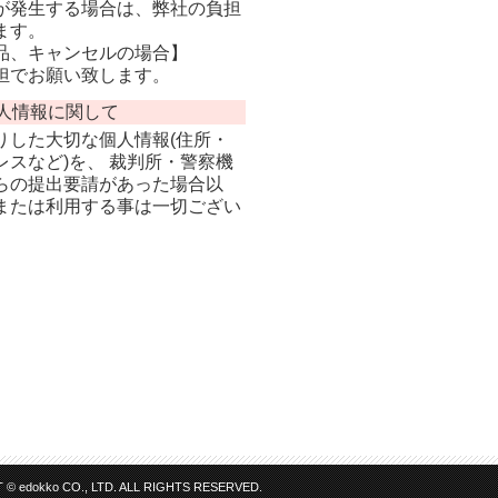
が発生する場合は、弊社の負担
ます。
品、キャンセルの場合】
担でお願い致します。
人情報に関して
りした大切な個人情報(住所・
スなど)を、 裁判所・警察機
らの提出要請があった場合以
または利用する事は一切ござい
© edokko CO., LTD. ALL RIGHTS RESERVED.