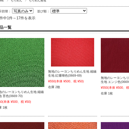
ME
ちりめん
ちりめん無地
示切替：
並び順：
7件中1件～17件を表示
品一覧
無地のレーヨンちりめん生地 縮緬
生地 紅珊瑚色(0669-69)
無地のレーヨンちり
¥550
(本体 ¥500、税 ¥50)
生地 エンジ色(0669-
在庫 2枚
¥550
(本体 ¥500、税 
地のレーヨンちりめん生地 縮緬
在庫 1枚
 苔色(0669-70)
50
(本体 ¥500、税 ¥50)
庫 1枚