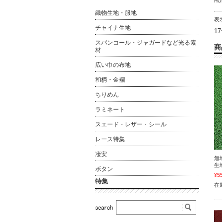
HO
織物生地・服地
表
チャイナ生地
1
スパンコール・ジャガードなど光る素
商
材
広い巾の布地
和柄・金襴
ちりめん
ラミネート
スエード・レザー・シール
レース特集
凄安
無
生地
ボタン
¥5
特集
在