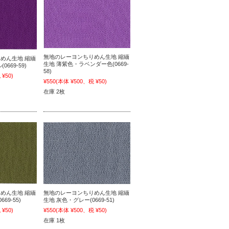
無地のレーヨンちりめん生地 縮緬
めん生地 縮緬
生地 薄紫色・ラベンダー色(0669-
669-59)
58)
¥50)
¥550
(本体 ¥500、税 ¥50)
在庫 2枚
めん生地 縮緬
無地のレーヨンちりめん生地 縮緬
69-55)
生地 灰色・グレー(0669-51)
¥50)
¥550
(本体 ¥500、税 ¥50)
在庫 1枚