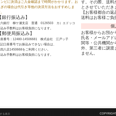
コンビに決済はご入金確認まで時間がかかります。お
す。その際、送料
急ぎの場合は代引き等他の決済方法をおすすめしま
とさせていただき
す。
【お客様都合の返
【銀行振込み】
送料はお客様ご負
六銀行 柳ケ瀬支店 普通 0126503 カ）エドッコ
個
振込み手数料はお客様負担になります。
お客様からお預か
【郵便局振込み】
氏名・メールアドレ
座番号：12480-14506681 株式会社 江戸ッ子
関等・公共機関か
上記口座番号でお振込みできない場合は、
外、第三者に譲渡
四八店1450668をご利用ください。
ません。
振込み手数料はお客様負担になります。
COPYRIGHT 
する表示