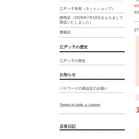
¥5
江戸ッ子本部（ネットショップ）
在
静岡店（2026年7月10日をもちまして
閉店いたしました）
1
豊橋店
江戸ッ子の歴史
江戸ッ子の歴史
お知らせ
パスワードの再設定のお願い
Tweets by boite_a_couture
店長日記