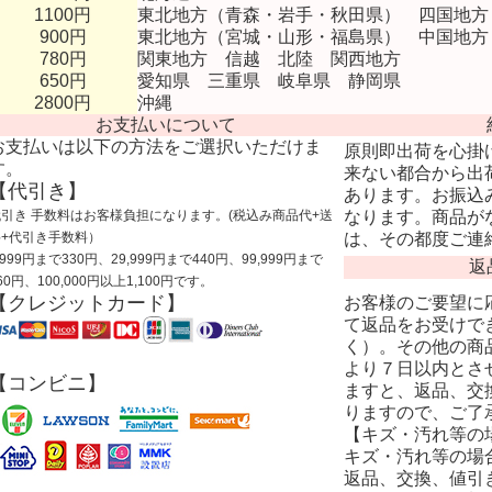
1100円
東北地方（青森・岩手・秋田県） 四国地方
900円
東北地方（宮城・山形・福島県） 中国地方
780円
関東地方 信越 北陸 関西地方
650円
愛知県 三重県 岐阜県 静岡県
2800円
沖縄
お支払いについて
お支払いは以下の方法をご選択いただけま
原則即出荷を心掛
す。
来ない都合から出
【代引き】
あります。お振込
代引き 手数料はお客様負担になります。(税込み商品代+送
なります。商品が
料+代引き手数料）
は、その都度ご連
,999円まで330円、29,999円まで440円、99,999円まで
返
60円、100,000円以上1,100円です。
【クレジットカード】
お客様のご要望に
て返品をお受けで
く）。その他の商
より７日以内とさ
【コンビニ】
ますと、返品、交
りますので、ご了
【キズ・汚れ等の
キズ・汚れ等の場
返品、交換、値引