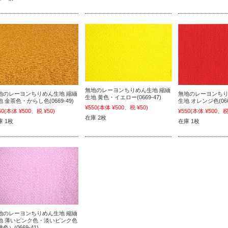
無地のレーヨンちりめん生地 縮緬
地のレーヨンちりめん生地 縮緬
無地のレーヨンちり
生地 黄色・イエロー(0669-47)
地 金茶色・からし色(0669-49)
生地 オレンジ色(0669
¥550
(本体 ¥500、税 ¥50)
50
(本体 ¥500、税 ¥50)
¥550
(本体 ¥500、税 
在庫 2枚
庫 1枚
在庫 1枚
地のレーヨンちりめん生地 縮緬
地 薄いピンク色・淡いピンク色
色）(0669-41)