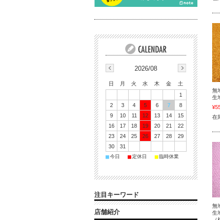
2026/08
日
月
火
水
木
金
土
無
1
生
2
3
4
5
6
7
8
¥5
9
10
11
12
13
14
15
在
16
17
18
19
20
21
22
23
24
25
26
27
28
29
30
31
■
■
■
今日
定休日
臨時休業
注目キーワード
無
店舗紹介
生
（桃