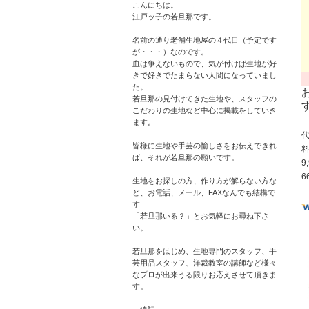
こんにちは。
江戸ッ子の若旦那です。
名前の通り老舗生地屋の４代目（予定です
が・・・）なのです。
血は争えないもので、気が付けば生地が好
きで好きでたまらない人間になっていまし
た。
若旦那の見付けてきた生地や、スタッフの
こだわりの生地など中心に掲載をしていき
ます。
皆様に生地や手芸の愉しさをお伝えできれ
ば、それが若旦那の願いです。
9
6
生地をお探しの方、作り方が解らない方な
ど、お電話、メール、FAXなんでも結構で
す
「若旦那いる？」とお気軽にお尋ね下さ
い。
若旦那をはじめ、生地専門のスタッフ、手
芸用品スタッフ、洋裁教室の講師など様々
なプロが出来うる限りお応えさせて頂きま
す。