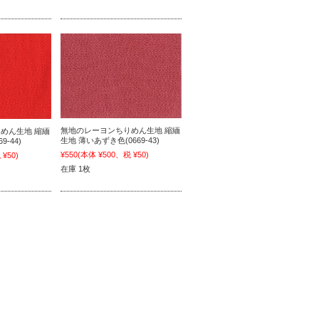
無地のレーヨンちりめん生地 縮緬
めん生地 縮緬
生地 薄いあずき色(0669-43)
-44)
¥550
(本体 ¥500、税 ¥50)
¥50)
在庫 1枚