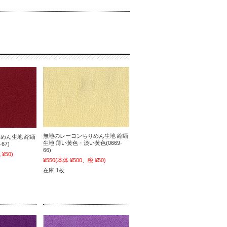
無地のレーヨンちりめん生地 縮緬
めん生地 縮緬
生地 薄い黄色・淡い黄色(0669-
67)
66)
¥50)
¥550
(本体 ¥500、税 ¥50)
在庫 1枚