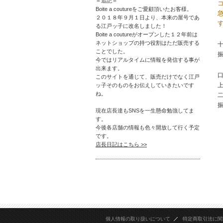
＝追記＝
Boite a coutureをご愛顧頂いたお客様。
２０１８年９月１日より、本来の屋号であ
る江戸ッ子に改名しました！
Boite a coutureがオープンした１２年前は
ネットショップの持つ役割はただ販売する
十
ことでした。
今ではリアルタイムに情報を発信する事が
出来ます。
口
このサイトを通じて、販売だけでなく江戸
ッ子そのものをお伝えしていきたいです
ね。
二
現在店長達もSNSを一生懸命勉強してま
す。
今後各店舗の情報も色々開放して行く予定
です。
店長日記はこちら >>
個人情報の取り扱いについて
特定商取引法に関