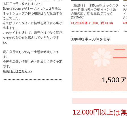
る江戸ッ子に改名しました！
【新規格】 235cm巾 オックスフ
イ
Boite a coutureがオープンした１２年前は
ォード 垂れ幕用の布 イベント用
あ
ネットショップの持つ役割はただ販売する
の幅の広い布地 黒色 ブラック
ド
(2235-05)
ク
ことでした。
今ではリアルタイムに情報を発信する事が
¥1,210
(本体 ¥1,100、税 ¥110)
¥8
出来ます。
このサイトを通じて、販売だけでなく江戸
ッ子そのものをお伝えしていきたいです
30件中1件～30件を表示
ね。
現在店長達もSNSを一生懸命勉強してま
す。
今後各店舗の情報も色々開放して行く予定
です。
店長日記はこちら >>
12,000円以上