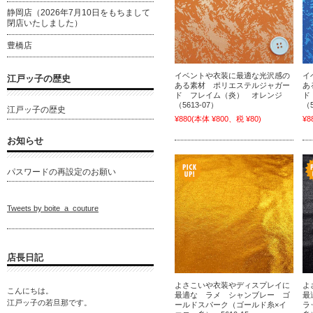
静岡店（2026年7月10日をもちまして
閉店いたしました）
豊橋店
イベントや衣装に最適な光沢感の
イ
江戸ッ子の歴史
ある素材 ポリエステルジャガー
あ
ド フレイム（炎） オレンジ
ド
（5613-07）
（5
江戸ッ子の歴史
¥880
(本体 ¥800、税 ¥80)
¥8
お知らせ
パスワードの再設定のお願い
Tweets by boite_a_couture
店長日記
よさこいや衣装やディスプレイに
よ
こんにちは。
最適な ラメ シャンブレー ゴ
最
江戸ッ子の若旦那です。
ールドスパーク（ゴールド糸×イ
ラ