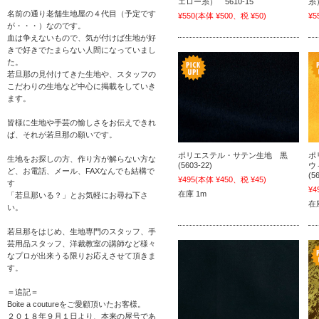
エロー糸） 5610-15
糸）
名前の通り老舗生地屋の４代目（予定です
¥550
(本体 ¥500、税 ¥50)
¥5
が・・・）なのです。
血は争えないもので、気が付けば生地が好
きで好きでたまらない人間になっていまし
た。
若旦那の見付けてきた生地や、スタッフの
こだわりの生地など中心に掲載をしていき
ます。
皆様に生地や手芸の愉しさをお伝えできれ
ば、それが若旦那の願いです。
ポリエステル・サテン生地 黒
ポ
生地をお探しの方、作り方が解らない方な
(5603-22)
ウ
ど、お電話、メール、FAXなんでも結構で
(5
¥495
(本体 ¥450、税 ¥45)
す
¥4
在庫 1m
「若旦那いる？」とお気軽にお尋ね下さ
在
い。
若旦那をはじめ、生地専門のスタッフ、手
芸用品スタッフ、洋裁教室の講師など様々
なプロが出来うる限りお応えさせて頂きま
す。
＝追記＝
Boite a coutureをご愛顧頂いたお客様。
２０１８年９月１日より、本来の屋号であ