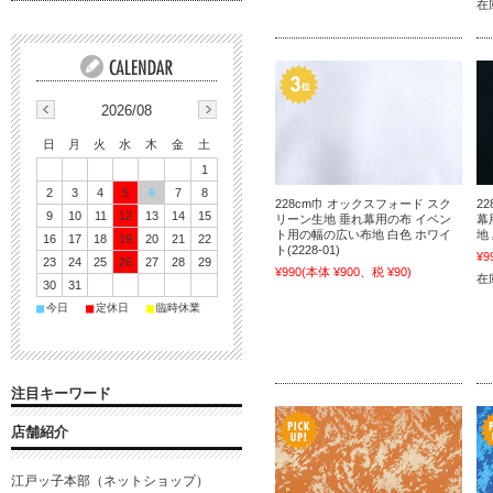
在
2026/08
日
月
火
水
木
金
土
1
2
3
4
5
6
7
8
228cm巾 オックスフォード スク
2
9
10
11
12
13
14
15
リーン生地 垂れ幕用の布 イベン
幕
ト用の幅の広い布地 白色 ホワイ
地 
16
17
18
19
20
21
22
ト(2228-01)
¥9
23
24
25
26
27
28
29
¥990
(本体 ¥900、税 ¥90)
在庫
30
31
■
■
■
今日
定休日
臨時休業
注目キーワード
店舗紹介
江戸ッ子本部（ネットショップ）