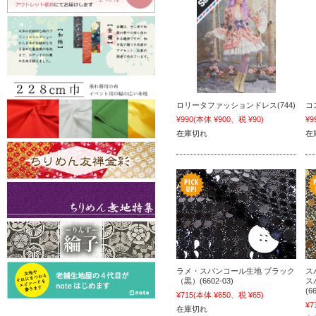
ロリータファッションドレス(744)
コ
¥990
(本体 ¥900、税 ¥90)
¥9
在庫切れ
在
ラメ・スパンコール生地 ブラック
ス
（黒）(6602-03)
ス
(6
¥715
(本体 ¥650、税 ¥65)
¥7
在庫切れ