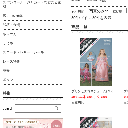
HOME
Halloween特集
スパンコール・ジャガードなど光る素
材
表示切替：
並び順：
広い巾の布地
30件中1件～30件を表示
和柄・金襴
商品一覧
ちりめん
ラミネート
スエード・レザー・シール
レース特集
凄安
ボタン
プリンセスコスチューム(717)
プ
特集
¥880
(本体 ¥800、税 ¥80)
¥9
在庫切れ
在