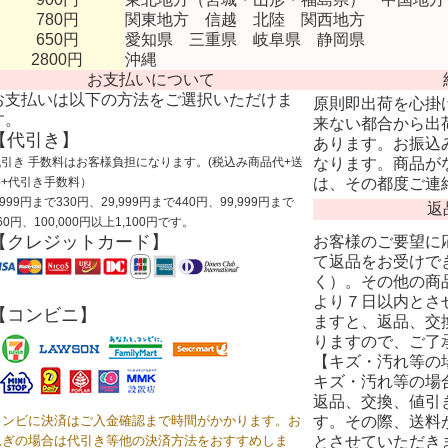
780円
関東地方 信越 北陸 関西地方
650円
愛知県 三重県 岐阜県 静岡県
2800円
沖縄
お支払いについて
お支払いは以下の方法をご選択いただけま
原則即出荷を心掛
す。
来ない都合から出
【代引き】
あります。お振込
代引き 手数料はお客様負担になります。(税込み商品代+送
なります。商品が
料+代引き手数料）
は、その都度ご連
,999円まで330円、29,999円まで440円、99,999円まで
返
60円、100,000円以上1,100円です。
【クレジットカード】
お客様のご要望に
て返品をお受けで
く）。その他の商
より７日以内とさ
【コンビニ】
ますと、返品、交
りますので、ご了
【キズ・汚れ等の
キズ・汚れ等の場
返品、交換、値引
コンビに決済はご入金確認まで時間がかかります。お
す。その際、送料
急ぎの場合は代引き等他の決済方法をおすすめしま
とさせていただき