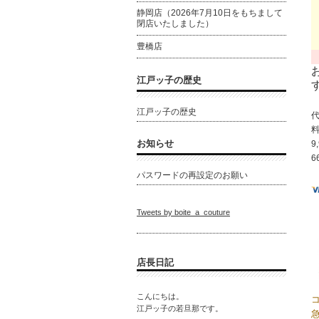
静岡店（2026年7月10日をもちまして
閉店いたしました）
豊橋店
江戸ッ子の歴史
江戸ッ子の歴史
お知らせ
9
6
パスワードの再設定のお願い
Tweets by boite_a_couture
店長日記
こんにちは。
江戸ッ子の若旦那です。