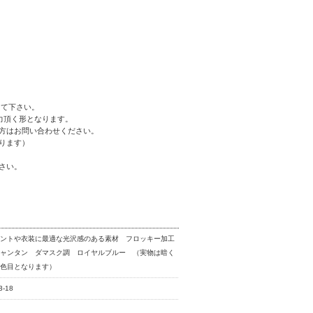
して下さい。
力頂く形となります。
方はお問い合わせください。
ります）
さい。
ベントや衣装に最適な光沢感のある素材 フロッキー加工
シャンタン ダマスク調 ロイヤルブルー （実物は暗く
い色目となります）
3-18
品