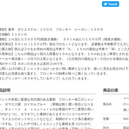
素材】基布 ポリエステル：１００％ フロッキー レーヨン：１００％
生地幅】１１０ｃｍ
価格】１ｍ当たり３０００円(税抜き価格） ５０ｃｍあたり１５００円（税抜き価格）
販売単位】５０ｃｍ（１５００円）単位でのカットとなります。 必要数を半角数字で入力
ご購入例】例えば２ｍをお求めの場合は半角で「4」、１５ｍの場合は半角で「30」とご入
入荷単位】こちらの商品は１回の入荷量が１０ｍとなります。１０ｍ以上をご希望とされる
ーカー発注後１～２日での入荷となります。（土日祝日の場合は３～５日かかる場合があ
柄のサイズ】ボタンの大きさは直径２cmです。
お買い上げの前に】シャンタンはひっかきに弱い素材となります。扱いに充分お気を付け下
度もお洗濯を繰り返すと、フロッキーの効果が徐々に無くなっていきます。
たグリッター（キラキラしているチップ）もとれていきます。
品説明
商品仕様
イ
ベントや衣装に最適な光沢感のある素材 フロッキー加工のシャン
ン ダマスク調 ロイヤルブルー （実物は暗く濃い色目となりま
製品名:
の
）。Ｂｏｉｔｅ ａ ｃｏｕｔｕｒｅのお客様の中でご要望が高い
濃
ののひとつに、キラキラした素材がありますスパンコールやサテ
、ラメ入りのネットやニットなどなど、和調やチャイナ系の素材が
型番:
561
いですね。こうした中で珍しくエスニックな素材を見つけたので、
区分:
新
採用！人気のダマスク調です。シャンタンの基布（下地）にフロッ