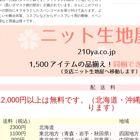
ー（黒いダマスク柄の部分）が施されています。さらにこのフロッ
ーの部分にキラキラとしたスパンコールを張り付けてあります。よ
こいや舞台衣装、コスプレなどからディスプレイ用の敷物、イベン
用など用途は様々です。
配 送 料
12,000円以上は無料です。（北海道・沖縄
ります）
送料（税込）
地域
2300円
北海道
1100円
東北地方（青森・岩手・秋田県） 四国地方
900円
東北地方（宮城・山形・福島県） 中国地方