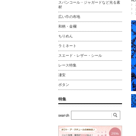
HO
スパンコール・ジャガードなど光る素
材
広い巾の布地
和柄・金襴
ちりめん
ラミネート
スエード・レザー・シール
レース特集
凄安
ボタン
特集