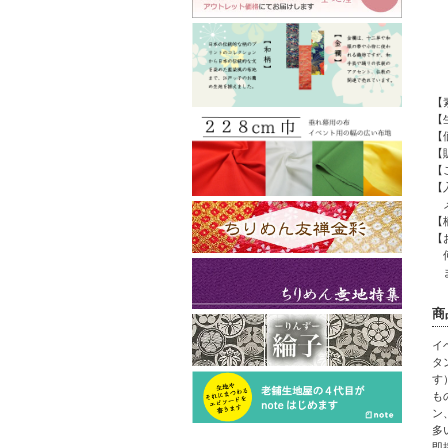
【
【
【
【
【
【
メ
【
【
何
ま
商
イ
タ
す
も
ン
多
即