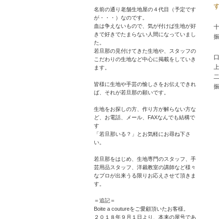
名前の通り老舗生地屋の４代目（予定です
が・・・）なのです。
血は争えないもので、気が付けば生地が好
十
きで好きでたまらない人間になっていまし
た。
若旦那の見付けてきた生地や、スタッフの
口
こだわりの生地など中心に掲載をしていき
ます。
二
皆様に生地や手芸の愉しさをお伝えできれ
ば、それが若旦那の願いです。
生地をお探しの方、作り方が解らない方な
ど、お電話、メール、FAXなんでも結構で
す
「若旦那いる？」とお気軽にお尋ね下さ
い。
若旦那をはじめ、生地専門のスタッフ、手
芸用品スタッフ、洋裁教室の講師など様々
なプロが出来うる限りお応えさせて頂きま
す。
＝追記＝
Boite a coutureをご愛顧頂いたお客様。
２０１８年９月１日より、本来の屋号であ