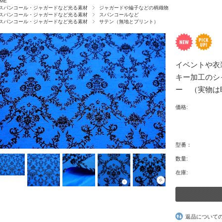
ME
スパンコール・ジャガードなど光る素材
ジャガードや綸子などの柄織物
スパンコール・ジャガードなど光る素材
スパンコールなど
スパンコール・ジャガードなど光る素材
サテン（無地とプリント）
イベントや衣
キー加工のシ
ー （実物は暗
価格:
型番：
数量:
在庫:
返品について