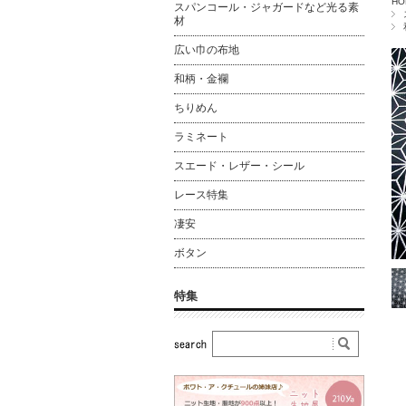
HO
スパンコール・ジャガードなど光る素
材
広い巾の布地
和柄・金襴
ちりめん
ラミネート
スエード・レザー・シール
レース特集
凄安
ボタン
特集