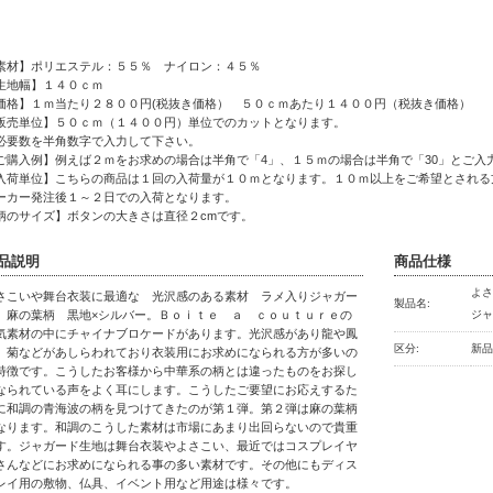
素材】ポリエステル：５５％ ナイロン：４５％
生地幅】１４０ｃｍ
価格】１ｍ当たり２８００円(税抜き価格） ５０ｃｍあたり１４００円（税抜き価格）
販売単位】５０ｃｍ（１４００円）単位でのカットとなります。
要数を半角数字で入力して下さい。
ご購入例】例えば２ｍをお求めの場合は半角で「4」、１５ｍの場合は半角で「30」とご入
入荷単位】こちらの商品は１回の入荷量が１０ｍとなります。１０ｍ以上をご希望とされる
ーカー発注後１～２日での入荷となります。
柄のサイズ】ボタンの大きさは直径２cmです。
品説明
商品仕様
よ
さこいや舞台衣装に最適な 光沢感のある素材 ラメ入りジャガー
製品名:
 麻の葉柄 黒地×シルバー。Ｂｏｉｔｅ ａ ｃｏｕｔｕｒｅの
ジャ
気素材の中にチャイナブロケードがあります。光沢感があり龍や鳳
区分:
新
、菊などがあしらわれており衣装用にお求めになられる方が多いの
特徴です。こうしたお客様から中華系の柄とは違ったものをお探し
なられている声をよく耳にします。こうしたご要望にお応えするた
に和調の青海波の柄を見つけてきたのが第１弾。第２弾は麻の葉柄
なります。和調のこうした素材は市場にあまり出回らないので貴重
す。ジャガード生地は舞台衣装やよさこい、最近ではコスプレイヤ
さんなどにお求めになられる事の多い素材です。その他にもディス
レイ用の敷物、仏具、イベント用など用途は様々です。