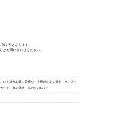
力頂く形となります。
方はお問い合わせください。
さこいや舞台衣装に最適な 光沢感のある素材 ラメ入り
ガード 麻の葉柄 黒地×シルバー
品