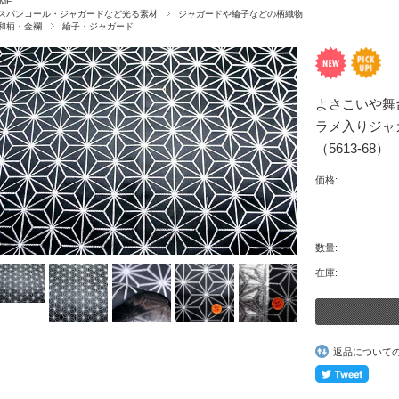
ME
スパンコール・ジャガードなど光る素材
ジャガードや綸子などの柄織物
和柄・金襴
綸子・ジャガード
よさこいや
ラメ入りジャ
（5613-68）
価格:
数量:
在庫:
返品について