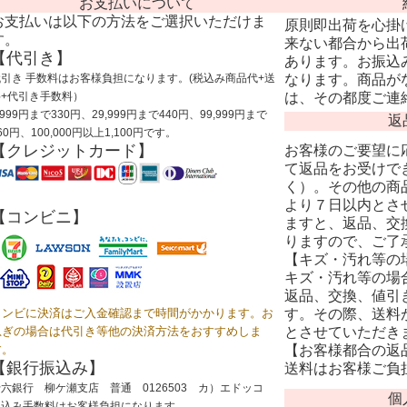
お支払いについて
お支払いは以下の方法をご選択いただけま
原則即出荷を心掛
す。
来ない都合から出
【代引き】
あります。お振込
代引き 手数料はお客様負担になります。(税込み商品代+送
なります。商品が
料+代引き手数料）
は、その都度ご連
,999円まで330円、29,999円まで440円、99,999円まで
返
60円、100,000円以上1,100円です。
【クレジットカード】
お客様のご要望に
て返品をお受けで
く）。その他の商
より７日以内とさ
【コンビニ】
ますと、返品、交
りますので、ご了
【キズ・汚れ等の
キズ・汚れ等の場
返品、交換、値引
コンビに決済はご入金確認まで時間がかかります。お
す。その際、送料
急ぎの場合は代引き等他の決済方法をおすすめしま
とさせていただき
す。
【お客様都合の返
【銀行振込み】
送料はお客様ご負
六銀行 柳ケ瀬支店 普通 0126503 カ）エドッコ
個
振込み手数料はお客様負担になります。