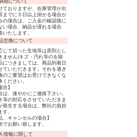
納期について
けておりますが、在庫管理が出
荷までに５日以上掛かる場合が
みの場合は、ご入金の確認後に
ない場合、納品が遅れる場合
絡いたします。
品交換について
応じて切った生地等は原則とし
きません(キズ・汚れ等のを除
品につきましては、商品到着日
せていただきます。それを過ぎ
換のご要望はお受けできなくな
承ください。
場合】
合は、速やかにご連絡下さい。
き等の対応をさせていただきま
が発生する場合は、弊社の負担
ます。
品、キャンセルの場合】
担でお願い致します。
人情報に関して