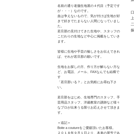
名前の通り老舗生地屋の４代目（予定です
が・・・）なのです。
口
血は争えないもので、気が付けば生地が好
きで好きでたまらない人間になっていまし
二
た。
若旦那の見付けてきた生地や、スタッフの
こだわりの生地など中心に掲載をしていき
ます。
皆様に生地や手芸の愉しさをお伝えできれ
ば、それが若旦那の願いです。
生地をお探しの方、作り方が解らない方な
ど、お電話、メール、FAXなんでも結構で
す
「若旦那いる？」とお気軽にお尋ね下さ
い。
若旦那をはじめ、生地専門のスタッフ、手
芸用品スタッフ、洋裁教室の講師など様々
なプロが出来うる限りお応えさせて頂きま
す。
＝追記＝
Boite a coutureをご愛顧頂いたお客様。
２０１８年９月１日より、本来の屋号であ