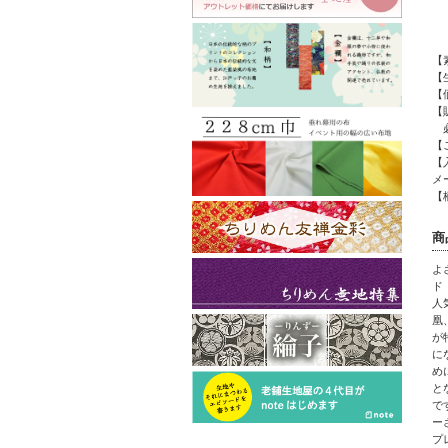
【
【
【
【
必
【
【
メ
【
商
よ
ド
人
凰
が
に
め
と
で
ー
プ