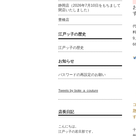
静岡店（2026年7月10日をもちまして
閉店いたしました）
豊橋店
江戸ッ子の歴史
9
6
江戸ッ子の歴史
お知らせ
パスワードの再設定のお願い
Tweets by boite_a_couture
店長日記
こんにちは。
十
江戸ッ子の若旦那です。