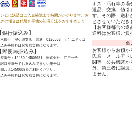
キズ・汚れ等の場
返品、交換、値引
コンビに決済はご入金確認まで時間がかかります。お
す。その際、送料
急ぎの場合は代引き等他の決済方法をおすすめしま
とさせていただき
す。
【お客様都合の返
【銀行振込み】
送料はお客様ご負
六銀行 柳ケ瀬支店 普通 0126503 カ）エドッコ
個
振込み手数料はお客様負担になります。
お客様からお預か
【郵便局振込み】
氏名・メールアドレ
座番号：12480-14506681 株式会社 江戸ッ子
関等・公共機関か
上記口座番号でお振込みできない場合は、
外、第三者に譲渡
四八店1450668をご利用ください。
ません。
振込み手数料はお客様負担になります。