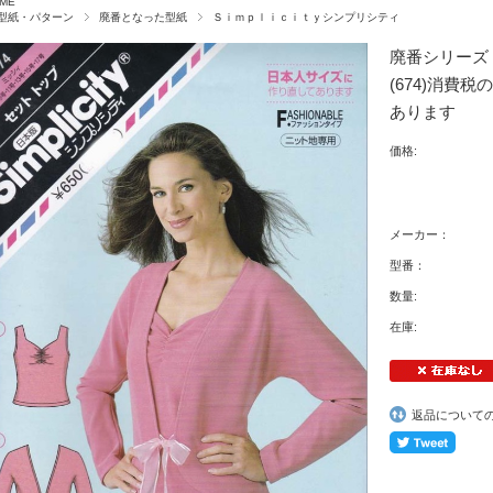
ME
型紙・パターン
廃番となった型紙
Ｓｉｍｐｌｉｃｉｔｙシンプリシティ
廃番シリー
(674)消費
あります
価格:
メーカー：
型番：
数量:
在庫:
返品について