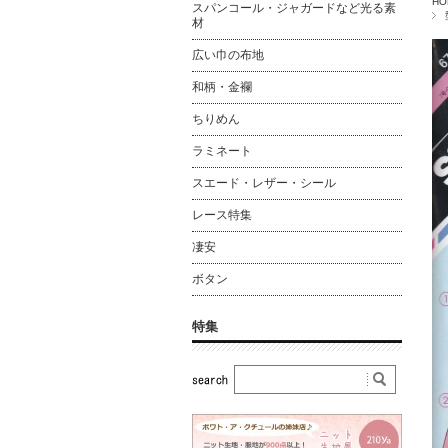
HO
スパンコール・ジャガードなど光る素
材
広い巾の布地
和柄・金襴
ちりめん
ラミネート
スエード・レザー・シール
レース特集
凄安
ボタン
特集