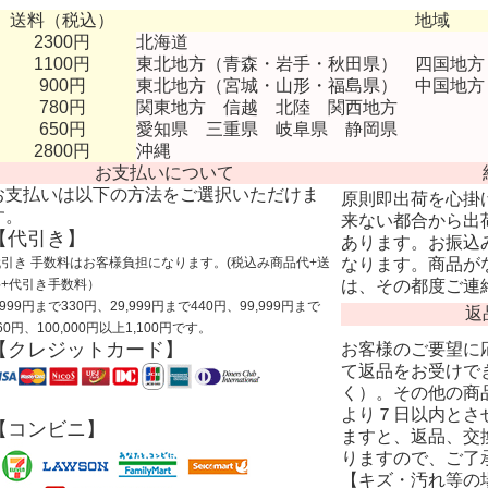
送料（税込）
地域
2300円
北海道
1100円
東北地方（青森・岩手・秋田県） 四国地方
900円
東北地方（宮城・山形・福島県） 中国地方
780円
関東地方 信越 北陸 関西地方
650円
愛知県 三重県 岐阜県 静岡県
2800円
沖縄
お支払いについて
お支払いは以下の方法をご選択いただけま
原則即出荷を心掛
す。
来ない都合から出
【代引き】
あります。お振込
代引き 手数料はお客様負担になります。(税込み商品代+送
なります。商品が
料+代引き手数料）
は、その都度ご連
,999円まで330円、29,999円まで440円、99,999円まで
返
60円、100,000円以上1,100円です。
【クレジットカード】
お客様のご要望に
て返品をお受けで
く）。その他の商
より７日以内とさ
【コンビニ】
ますと、返品、交
りますので、ご了
【キズ・汚れ等の