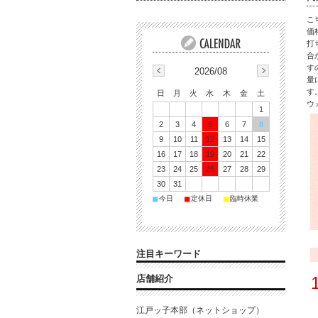
こ
価
打
合
す
2026/08
量
す
日
月
火
水
木
金
土
ウ
1
2
3
4
5
6
7
8
9
10
11
12
13
14
15
16
17
18
19
20
21
22
23
24
25
26
27
28
29
30
31
■
■
■
今日
定休日
臨時休業
注目キーワード
店舗紹介
江戸ッ子本部（ネットショップ）