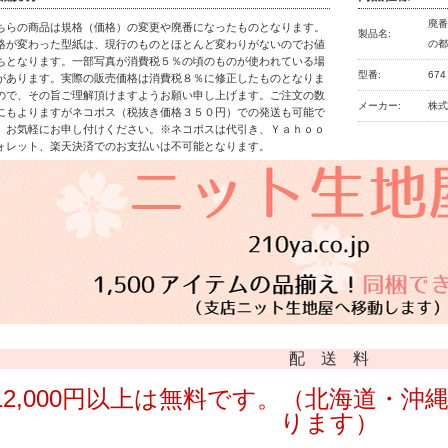
廃番
ちらの商品は規格（価格）の変更や廃番になったものとなります。
製品名:
格が変わった型紙は、現行のものとほとんど変わりがないのでお値
の
ちとなります。一部写真が消費税５％の頃のものが使われている場
型番:
674
があります。実際の販売価格は消費税８％に修正したものとなりま
ので、その旨ご理解頂けますようお願い申し上げます。ご注文の数
メーカー:
株
にもよりますがネコポス（税抜き価格３５０円）での発送も可能で
。お気軽にお申し付けください。※ネコポスは代引き、Ｙａｈｏｏ
ォレット、楽天決済でのお支払いは不可能となります。
配 送 料
12,000円以上は無料です。（北海道・沖縄
ります）