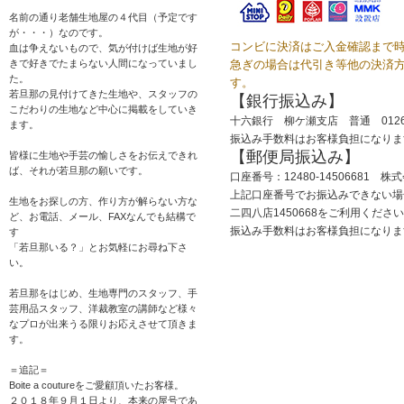
名前の通り老舗生地屋の４代目（予定です
が・・・）なのです。
コンビに決済はご入金確認まで
血は争えないもので、気が付けば生地が好
きで好きでたまらない人間になっていまし
急ぎの場合は代引き等他の決済
た。
す。
若旦那の見付けてきた生地や、スタッフの
【銀行振込み】
こだわりの生地など中心に掲載をしていき
十六銀行 柳ケ瀬支店 普通 012
ます。
振込み手数料はお客様負担になりま
【郵便局振込み】
皆様に生地や手芸の愉しさをお伝えできれ
ば、それが若旦那の願いです。
口座番号：12480-14506681 
上記口座番号でお振込みできない場
生地をお探しの方、作り方が解らない方な
二四八店1450668をご利用くださ
ど、お電話、メール、FAXなんでも結構で
振込み手数料はお客様負担になりま
す
「若旦那いる？」とお気軽にお尋ね下さ
い。
若旦那をはじめ、生地専門のスタッフ、手
芸用品スタッフ、洋裁教室の講師など様々
なプロが出来うる限りお応えさせて頂きま
す。
＝追記＝
Boite a coutureをご愛顧頂いたお客様。
２０１８年９月１日より、本来の屋号であ