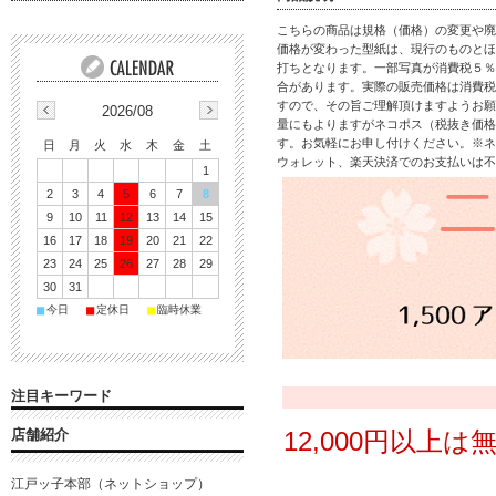
こちらの商品は規格（価格）の変更や廃
価格が変わった型紙は、現行のものとほ
打ちとなります。一部写真が消費税５％
合があります。実際の販売価格は消費税
すので、その旨ご理解頂けますようお願
2026/08
量にもよりますがネコポス（税抜き価格
す。お気軽にお申し付けください。※ネ
日
月
火
水
木
金
土
ウォレット、楽天決済でのお支払いは不
1
2
3
4
5
6
7
8
9
10
11
12
13
14
15
16
17
18
19
20
21
22
23
24
25
26
27
28
29
30
31
■
■
■
今日
定休日
臨時休業
注目キーワード
店舗紹介
12,000円以上
江戸ッ子本部（ネットショップ）