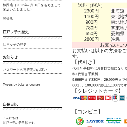
送料（税込）
静岡店（2026年7月10日をもちまして
閉店いたしました）
2300円
北海道
1100円
東北地
豊橋店
900円
東北地
780円
関東地
江戸ッ子の歴史
650円
愛知県
2800円
沖縄
江戸ッ子の歴史
お支払いに
お支払いは以下の方法をご
す。
お知らせ
【代引き】
代引き 手数料はお客様負担になりま
パスワードの再設定のお願い
料+代引き手数料）
9,999円まで330円、29,999円まで
Tweets by boite_a_couture
660円、100,000円以上1,100円で
【クレジットカード】
店長日記
【コンビニ】
こんにちは。
江戸ッ子の若旦那です。