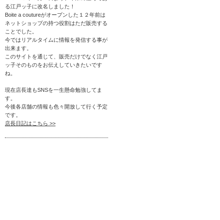
る江戸ッ子に改名しました！
Boite a coutureがオープンした１２年前は
ネットショップの持つ役割はただ販売する
ことでした。
今ではリアルタイムに情報を発信する事が
出来ます。
このサイトを通じて、販売だけでなく江戸
ッ子そのものをお伝えしていきたいです
ね。
現在店長達もSNSを一生懸命勉強してま
す。
今後各店舗の情報も色々開放して行く予定
です。
店長日記はこちら >>