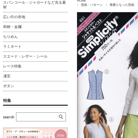
HOME
スパンコール・ジャガードなど光る素
型紙・パターン
廃番となった型紙
材
広い巾の布地
和柄・金襴
ちりめん
ラミネート
スエード・レザー・シール
レース特集
凄安
ボタン
特集